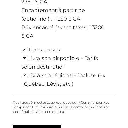
2950 $ CA
Encadrement à partir de
(optionnel) : + 250 $ CA
Prix encadré (avant taxes) : 3200
$ CA
📌 Taxes en sus
📌 Livraison disponible – Tarifs
selon destination
📌 Livraison régionale incluse (ex
: Québec, Lévis, etc.)
Pour acquérir cette œuvre, cliquez sur « Commander » et
remplissez le formulaire. Nous vous contacterons ensuite
pour finaliser votre commande.