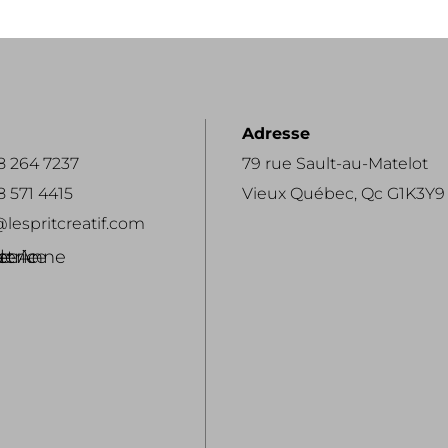
Adresse
418 264 7237
79 rue Sault-au-Matelot
18 571 4415
Vieux Québec, Qc G1K3Y9
lespritcreatif.com