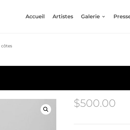
Accueil
Artistes
Galerie
Press
s côtes
$
500.00